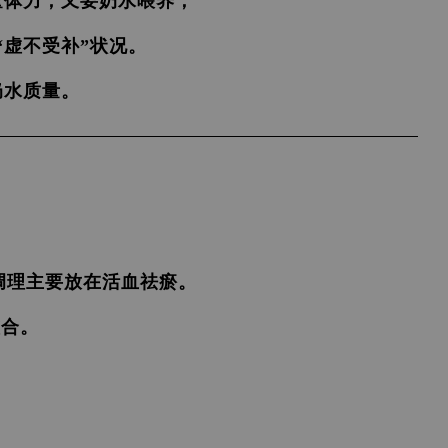
量体力，又要奶水喂养；
“虚不受补”状况。
奶水质量。
调理主要放在活血祛瘀。
愈合。