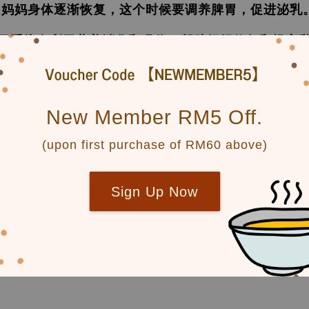
妈妈身体逐渐恢复，这个时候要调养脾胃，促进泌乳
胃系统有利于营养消化和吸收，帮助组织修复和提高
第三阶段 《养》-
补气养血、强筋壮骨
New Member RM5 Off.
补养肝肾可以帮助产后的妈咪恢复体力，补足生产时流
(upon first purchase of RM60 above)
重以及生产时严重损耗，
也
可以趁此时期根据产妇的
Sign Up Now
第四阶段 《补》
巩固气血、滋补元气
食调理主要目的在于改善体质、
滋补肝肾，
以达预防