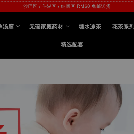
沙巴区 / 斗湖区 / 纳闽区 RM60 免邮送货
孕汤膳
无硫家庭药材
糖水凉茶
花茶系
精选配套