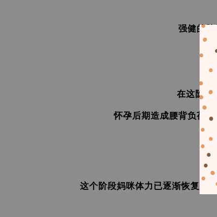
强
健的脾
在这阶段
怀孕后期造成腰背负荷沉
这个阶段妈咪体力已逐渐恢复，膳