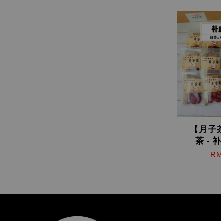
【月子
茶 -
RM