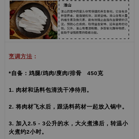
烹调方法
：
*自备：鸡腿/鸡肉/廋肉/排骨 450克
1. 肉材和汤料包清洗干净待用。
2. 将肉材飞水后，跟汤料药材一起放入锅中。
3. 加入2.5 - 3公升的水，大火煮沸后，转温小
火煮约2小时。