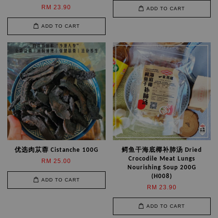
RM 23.90
ADD TO CART
ADD TO CART
优选肉苁蓉 Cistanche 100G
鳄鱼干海底椰补肺汤 Dried
Crocodile Meat Lungs
RM 25.00
Nourishing Soup 200G
(H008)
ADD TO CART
RM 23.90
ADD TO CART