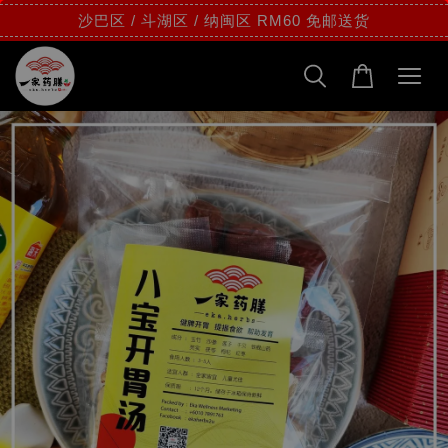
沙巴区 / 斗湖区 / 纳闽区 RM60 免邮送货