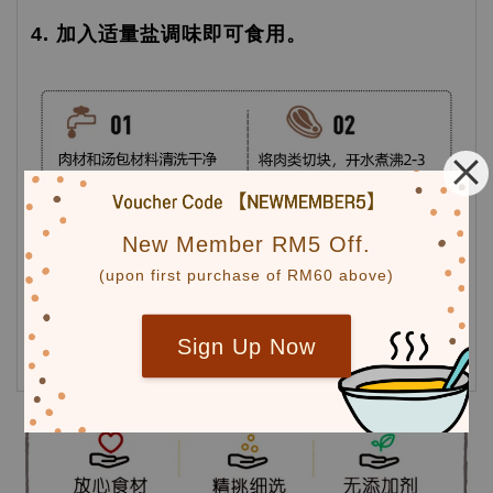
4. 加入适量盐调味即可食用。
New Member RM5 Off.
(upon first purchase of RM60 above)
Sign Up Now