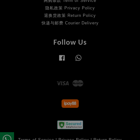
网购条款 Term of Service
隐私政策 Privacy Policy
退换货政策 Return Policy
快递与邮费 Courier Delivery
Follow Us
Facebook
Whatsapp
Visa
Master
Terms of Service
|
Privacy Policy
|
Return Policy