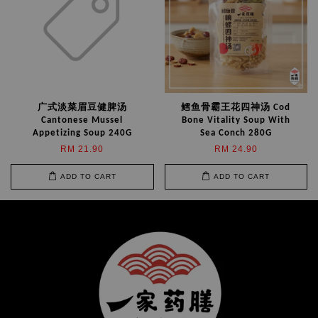
广式淡菜眉豆健脾汤
鳕鱼骨霸王花四神汤 Cod
Cantonese Mussel
Bone Vitality Soup With
Appetizing Soup 240G
Sea Conch 280G
RM 21.90
RM 24.90
ADD TO CART
ADD TO CART