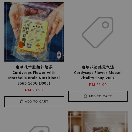
虫草花羊肚菌补脑汤
虫草花淡菜元气汤
Cordyceps Flower with
Cordyceps Flower Mussel
Morchella Brain Nutritional
Vitality Soup 200G
Soup 160G (J005)
RM 21.90
RM 23.90
ADD TO CART
ADD TO CART