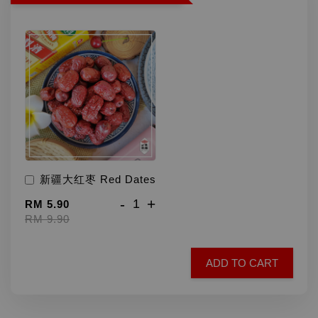
新疆大红枣 Red Dates
-
+
RM 5.90
RM 9.90
ADD TO CART