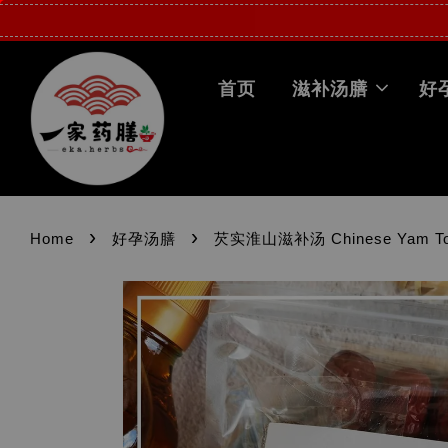
首页
滋补汤膳
好
›
›
Home
好孕汤膳
芡实淮山滋补汤 Chinese Yam Ton