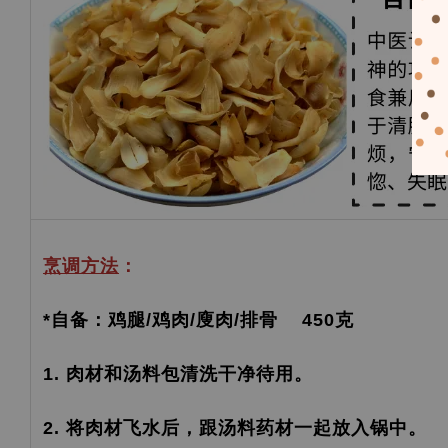
烹调方法
：
*自备：鸡腿/鸡肉/廋肉/排骨 450克
1. 肉材和汤料包清洗干净待用。
2. 将肉材飞水后，跟汤料药材一起放入锅中。