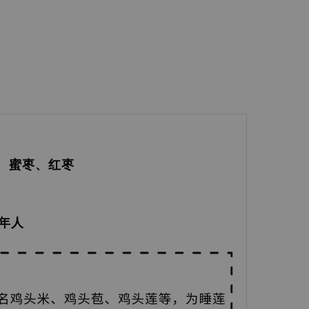
、蜜枣、红枣
老年人