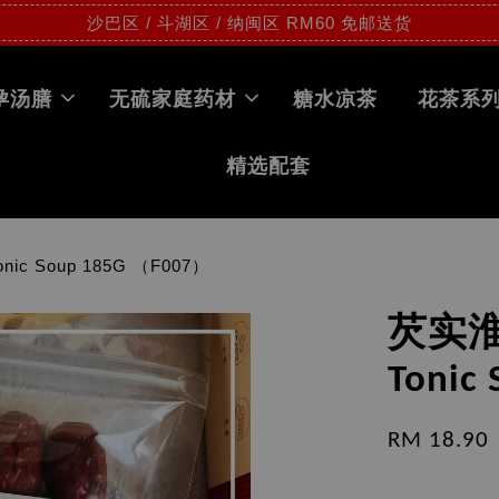
沙巴区 / 斗湖区 / 纳闽区 RM60 免邮送货
孕汤膳
无硫家庭药材
糖水凉茶
花茶系
精选配套
ic Soup 185G （F007）
芡实淮山
Tonic
RM 18.90