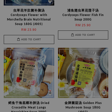
虫草花羊肚菌补脑汤
浦鱼翅虫草花莲子汤
Cordyceps Flower with
Cordyceps Flower Fish Fin
Morchella Brain Nutritional
Soup 200G
Soup 160G (J005)
RM 25.90
RM 23.90
ADD TO CART
ADD TO CART
鳄鱼干海底椰补肺汤 Dried
金牌菌菇汤 Golden Plus
Crocodile Meat Lungs
Mushroom Soup 180G