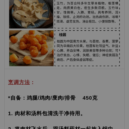
烹调方法
：
*自备：鸡腿/鸡肉/廋肉/排骨 450克
1. 肉材和汤料包清洗干净待用。