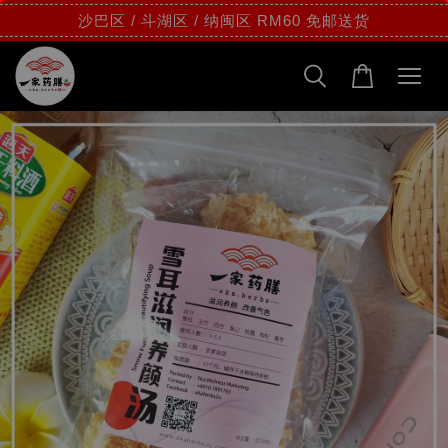
沙巴区 / 斗湖区 / 纳闽区 RM60 免邮送货