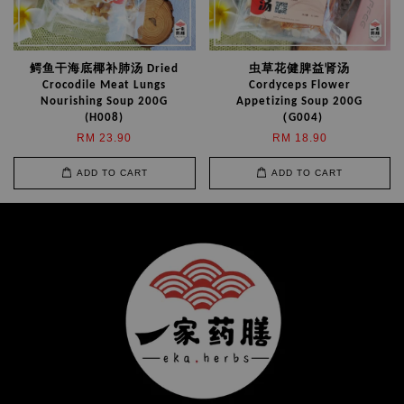
鳄鱼干海底椰补肺汤 Dried
虫草花健脾益肾汤
Crocodile Meat Lungs
Cordyceps Flower
Nourishing Soup 200G
Appetizing Soup 200G
(H008)
（G004)
RM 23.90
RM 18.90
ADD TO CART
ADD TO CART