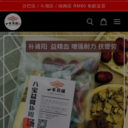
沙巴区 / 斗湖区 / 纳闽区 RM60 免邮送货