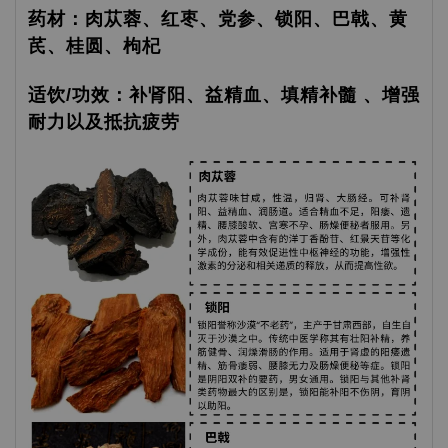
药材：肉苁蓉、红枣、党参、锁阳、巴戟、黄
芪、桂圆、枸杞
适饮/功效：补肾阳、益精血、填精补髓 、增强
耐力以及抵抗疲劳