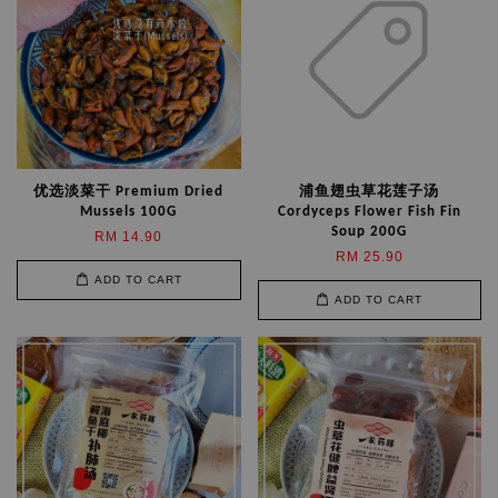
优选淡菜干 Premium Dried
浦鱼翅虫草花莲子汤
Mussels 100G
Cordyceps Flower Fish Fin
Soup 200G
RM 14.90
RM 25.90
ADD TO CART
ADD TO CART