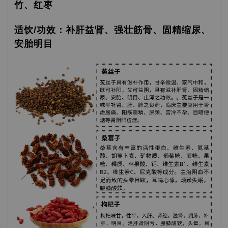
竹、红枣
适饮/功效：补肝益肾、强壮筋骨、固精缩尿、
安胎明目