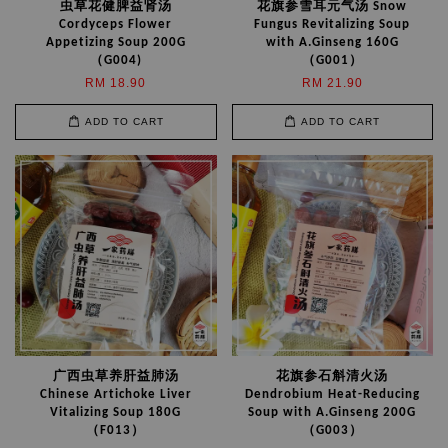
虫草花健脾益肾汤
花旗参雪耳元气汤 Snow
Cordyceps Flower
Fungus Revitalizing Soup
Appetizing Soup 200G
with A.Ginseng 160G
（G004)
（G001）
RM 18.90
RM 21.90
ADD TO CART
ADD TO CART
广西虫草养肝益肺汤
花旗参石斛清火汤
Chinese Artichoke Liver
Dendrobium Heat-Reducing
Vitalizing Soup 180G
Soup with A.Ginseng 200G
（F013）
（G003）