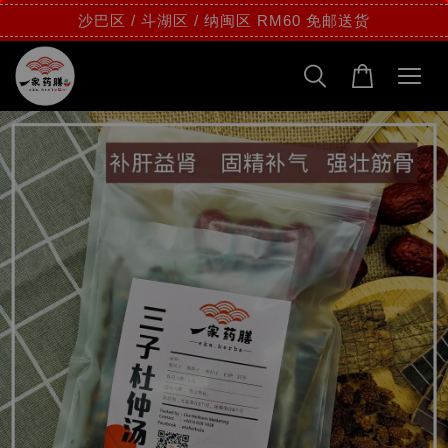
沙巴区 / 斗湖区 / 纳闽区 RM60 免邮送货