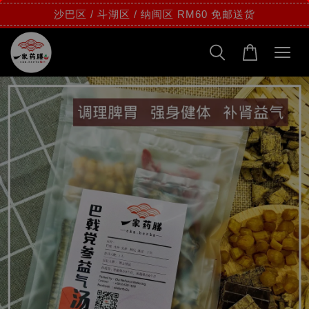
沙巴区 / 斗湖区 / 纳闽区 RM60 免邮送货