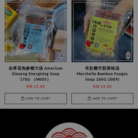
虫草花泡参精力汤 American
羊肚菌竹荪美味汤
Ginseng Energizing Soup
Morchella Bamboo Fungus
170G （M005）
Soup 160G (J009)
RM 23.90
RM 24.90
ADD TO CART
ADD TO CART