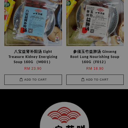
八宝益肾补阳汤 Eight
参须玉竹益肺汤 Ginseng
Treasure Kidney Energizing
Root Lung Nourishing Soup
Soup 160G （M001）
160G（F012）
RM 23.90
RM 18.90
ADD TO CART
ADD TO CART