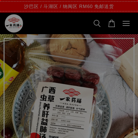
沙巴区 / 斗湖区 / 纳闽区 RM60 免邮送货