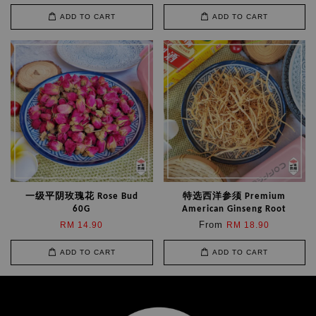
ADD TO CART
ADD TO CART
一级平阴玫瑰花 Rose Bud
特选西洋参须 Premium
60G
American Ginseng Root
From
RM 14.90
RM 18.90
ADD TO CART
ADD TO CART