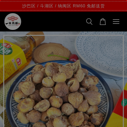
沙巴区 / 斗湖区 / 纳闽区 RM60 免邮送货