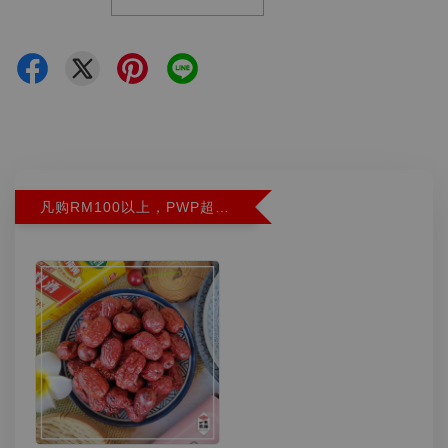
凡购RM100以上，PWP超特红枣300G特价RM5.90 (Limit 2)