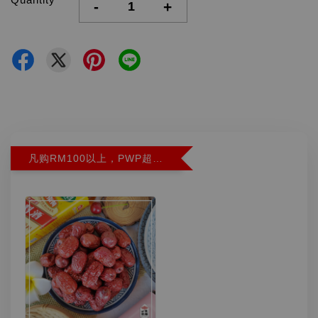
-
+
凡购RM100以上，PWP超特红枣300G特价RM5.90 (Limit 2)