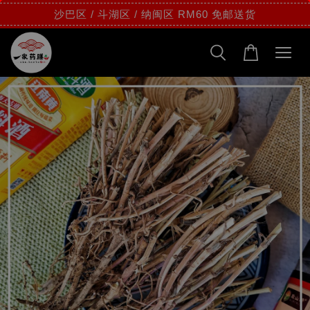
沙巴区 / 斗湖区 / 纳闽区 RM60 免邮送货