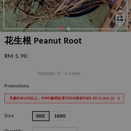
花生根 Peanut Root
RM 5.90
Ratings:
0
-
0
votes
Promotions
凡购RM100以上，PWP超特红枣300G特价RM5.90 (Limit 2)
Size
50G
100G
Quantity