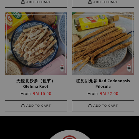
ADD TO CART
ADD TO CART
无硫北沙参（粗节）
红泥甜党参 Red Codonopsis
Glehnia Root
Pilosula
From
From
RM 15.90
RM 22.00
ADD TO CART
ADD TO CART