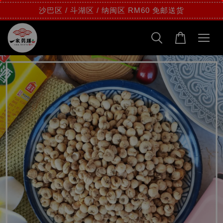
沙巴区 / 斗湖区 / 纳闽区 RM60 免邮送货