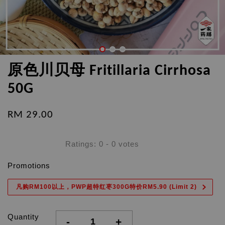
原色川贝母 Fritillaria Cirrhosa
50G
RM 29.00
Ratings:
0
-
0
votes
Promotions
凡购RM100以上，PWP超特红枣300G特价RM5.90 (Limit 2)
Quantity
-
+