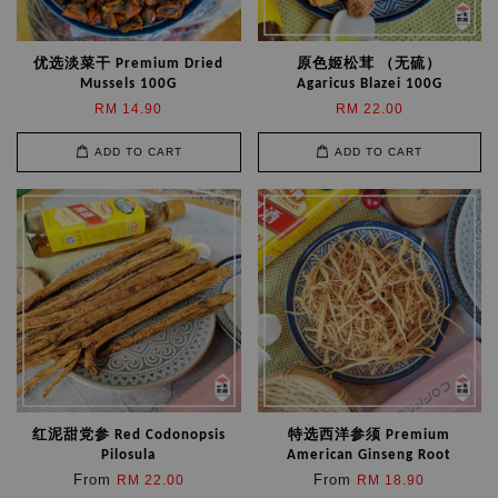
优选淡菜干 Premium Dried
原色姬松茸 （无硫）
Mussels 100G
Agaricus Blazei 100G
RM 14.90
RM 22.00
ADD TO CART
ADD TO CART
红泥甜党参 Red Codonopsis
特选西洋参须 Premium
Pilosula
American Ginseng Root
From
From
RM 22.00
RM 18.90