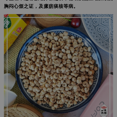
胸闷心烦之证，及瘰疬痰核等病。