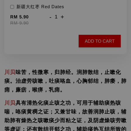
新疆大红枣 Red Dates
-
+
RM 5.90
RM 9.90
ADD TO CART
川贝
味苦，性微寒，归肺经。润肺散结，止嗽化
痰。治虚劳咳嗽，吐痰咯血，心胸郁结，肺痿，肺
痈，廉疬，喉痹，乳痈。
川贝
具有清热化痰止咳之功，可用于辅助痰热咳
喘，咯痰黄稠之证；又兼甘味，故善润肺止咳，辅
助肺有燥热之咳嗽痰少而粘之证，及阴虚燥咳劳嗽
等虚证；还有散结开郁之功，辅助痰热互结所致的