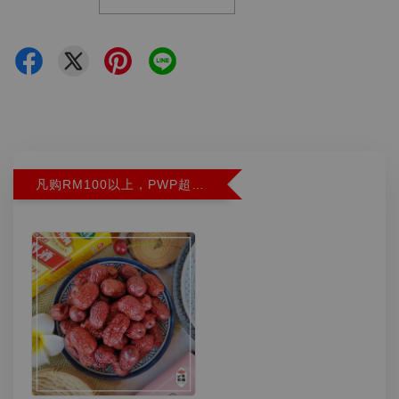
凡购RM100以上，PWP超特红枣300G特价RM5.90 (Limit 2)