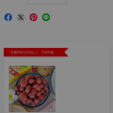
凡购RM100以上，PWP超特红枣300G特价RM5.90 (Limit 2)