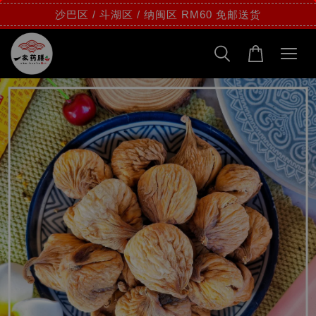
沙巴区 / 斗湖区 / 纳闽区 RM60 免邮送货