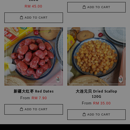
RM 45.00
ADD TO CART
ADD TO CART
新疆大红枣 Red Dates
大连元贝 Dried Scallop
120G
From
RM 7.90
From
RM 35.00
ADD TO CART
ADD TO CART