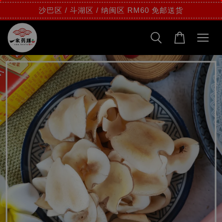
沙巴区 / 斗湖区 / 纳闽区 RM60 免邮送货