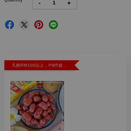
-
+
凡购RM100以上，PWP超特红枣300G特价RM5.90 (Limit 2)