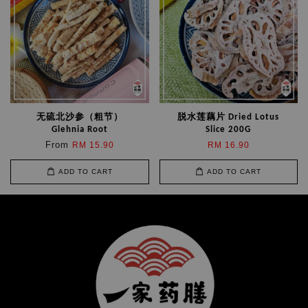
无硫北沙参（粗节）
脱水莲藕片 Dried Lotus
Glehnia Root
Slice 200G
From
RM 15.90
RM 16.90
ADD TO CART
ADD TO CART