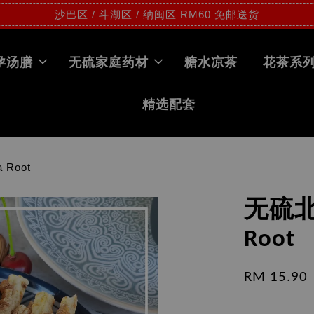
沙巴区 / 斗湖区 / 纳闽区 RM60 免邮送货
孕汤膳
无硫家庭药材
糖水凉茶
花茶系
精选配套
Root
无硫北
Root
RM 15.90