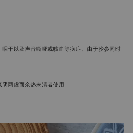
、咽干以及声音嘶哑或咳血等病症。由于沙参同时
气阴两虚而余热未清者使用。