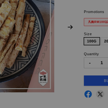
Promotions
凡购RM100以
Size
100G
2
Quantity
-
B