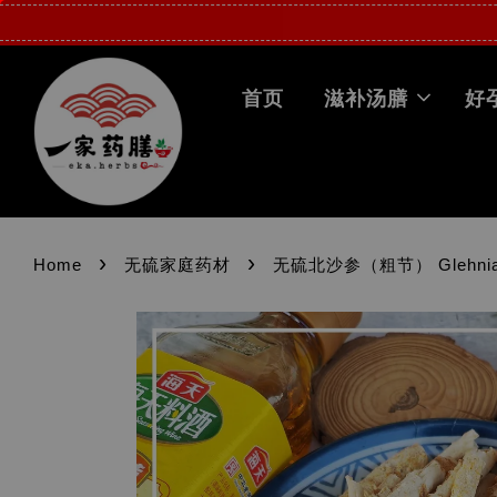
首页
滋补汤膳
好
›
›
Home
无硫家庭药材
无硫北沙参（粗节） Glehnia 