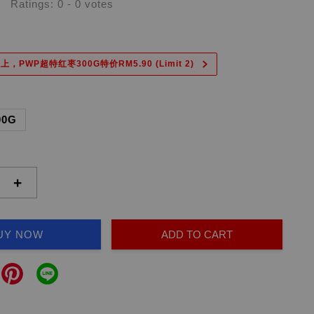
Ratings:
0
-
0
votes
上，PWP超特红枣300G特价RM5.90 (Limit 2)
00G
+
UY NOW
ADD TO CART