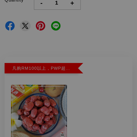
-
+
凡购RM100以上，PWP超特红枣300G特价RM5.90 (Limit 2)