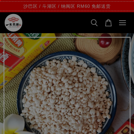
沙巴区 / 斗湖区 / 纳闽区 RM60 免邮送货