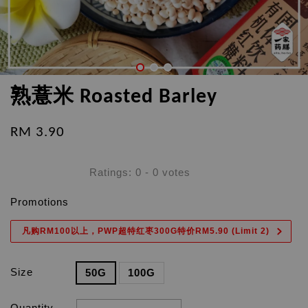
熟薏米 Roasted Barley
RM 3.90
Ratings:
0
-
0
votes
Promotions
凡购RM100以上，PWP超特红枣300G特价RM5.90 (Limit 2)
Size
50G
100G
Quantity