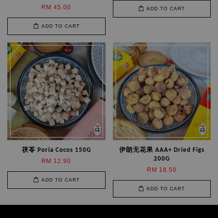
RM 45.00
ADD TO CART
ADD TO CART
茯苓 Poria Cocos 150G
伊朗无花果 AAA+ Dried Figs
200G
RM 12.90
RM 18.50
ADD TO CART
ADD TO CART