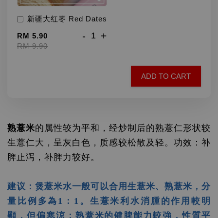
新疆大红枣 Red Dates
-
+
RM 5.90
RM 9.90
ADD TO CART
熟薏米
的属性较为平和，经炒制后的熟薏仁形状较
生薏仁大，呈灰白色，质感较松散及轻。功效：补
脾止泻，补脾力较好。
建议：煲薏米水一般可以合用生薏米、熟薏米，分
量比例多為1：1。生薏米利水消腫的作用較明
顯，但偏寒涼；熟薏米的健脾能力較強，性質平