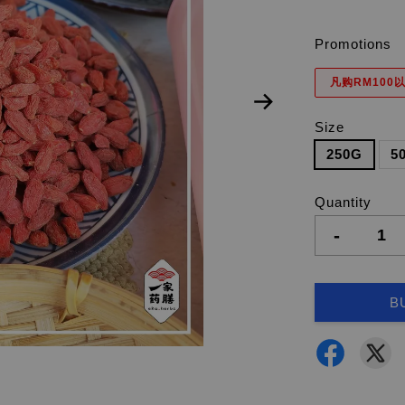
Promotions
凡购RM100以
Size
250G
5
Quantity
-
B