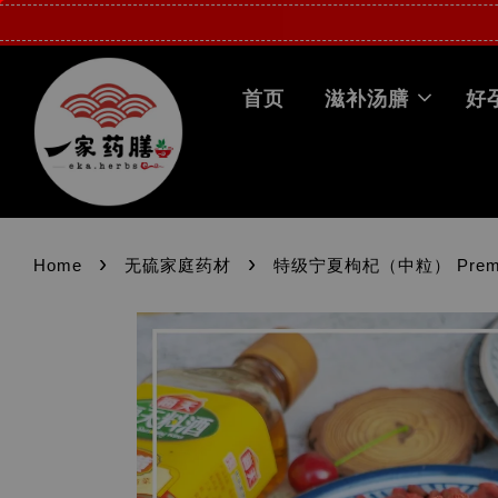
首页
滋补汤膳
好
›
›
Home
无硫家庭药材
特级宁夏枸杞（中粒） Premium