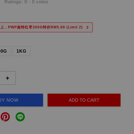
Ratings:
0
-
0
votes
上，PWP超特红枣300G特价RM5.90 (Limit 2)
00G
1KG
+
UY NOW
ADD TO CART