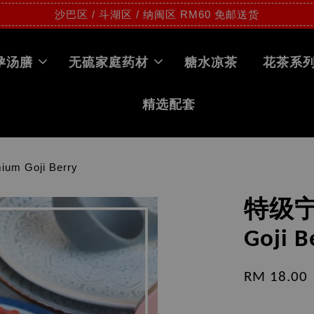
沙巴区 / 斗湖区 / 纳闽区 RM60 免邮送货
孕汤膳
无硫家庭药材
糖水凉茶
花茶系
精选配套
 Goji Berry
特级宁
Goji B
RM 18.00