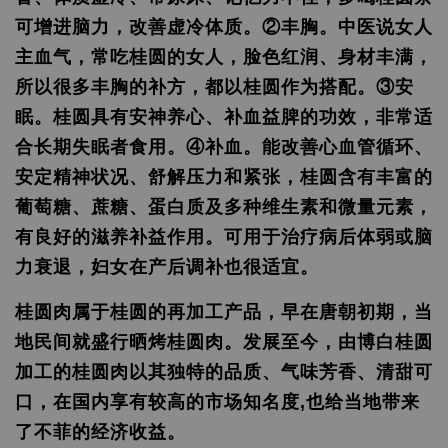
可增进脑力，改善虚冷体质。②丰胸。中医说女人
主血气，常吃桂圆的女人，脸色红润、身材丰满，
所以很多丰胸的补方，都以桂圆作为搭配。③安
眠。桂圆具有安神养心、补血益脾的功效，非常适
合长期失眠者食用。④补血。能改善心血管循环、
安定精神状况、舒解压力和紧张，桂圆含有丰富的
葡萄糖、蔗糖、蛋白质及多种维生素和微量元素，
有良好的滋养补益作用。可用于治疗病后体弱或脑
力衰退，妇女在产后调补也很适宜。
桂圆肉属于桂圆的再加工产品，早在唐朝初期，当
地民间就盛行晒烤桂圆肉。发展至今，由博白桂圆
加工的桂圆肉以其独特的品质、气味芳香、清甜可
口，在国内享有较高的市场知名度,也给当地带来
了不菲的经济收益。