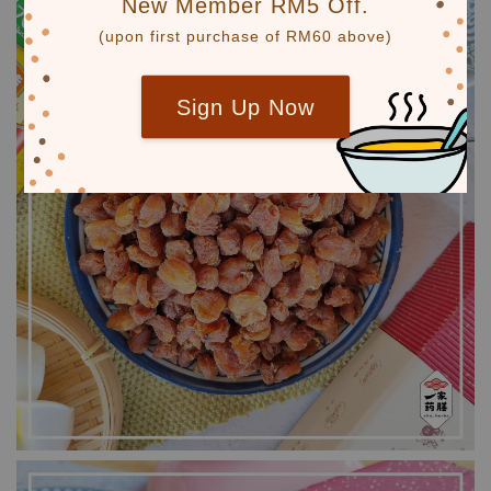
New Member RM5 Off.
(upon first purchase of RM60 above)
Sign Up Now