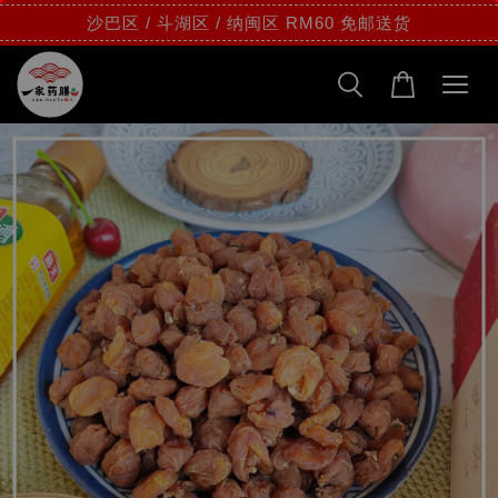
沙巴区 / 斗湖区 / 纳闽区 RM60 免邮送货