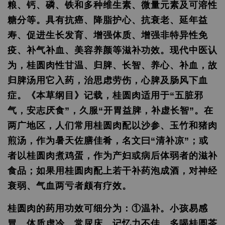
粮、钙、磷、铁和多种维生素、微量元素及可溶性
糖分等。具有抗癌、降脂护心、抗衰老、延年益
寿、促进生长发育、增强体质、增强非特异性免
疫、补气补血、美容养颜等滋补功效。现代中医认
为，桂圆肉性甘温、归脾、长智、养心、补血，故
归脾汤用它入药，治思虑劳伤，心脾及肠风下血
症。《本草纲目》记载，桂圆肉适用于“五脏邪
气，安志厌食”，久服“开胃益脾，补虚长智”。在
两广地区，人们常用桂圆肉配以沙参、玉竹和猪肉
煎汤，作为暑天佐膳佳肴，名文曰“清补凉”；或
者以桂圆肉煮鸡蛋，作为产妇或病后体弱者的滋补
食品；如果用桂圆肉配上若干补药泡成酒，对神经
衰弱、气血两亏者颇有疗效。
桂圆肉的药用功效可细分为：①温补。小孩易感
冒、体质虚冷、常尿床、记忆力不佳，多喝桂圆茶