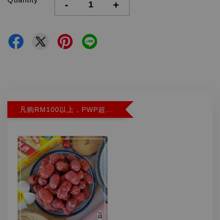
-
+
凡购RM100以上，PWP超特红枣300G特价RM5.90 (Limit 2)