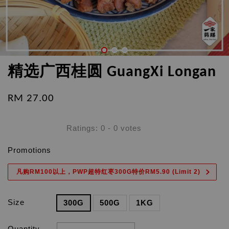
精选广西桂圆 GuangXi Longan
RM 27.00
Ratings:
0
-
0
votes
Promotions
凡购RM100以上，PWP超特红枣300G特价RM5.90 (Limit 2)
Size
300G
500G
1KG
Quantity