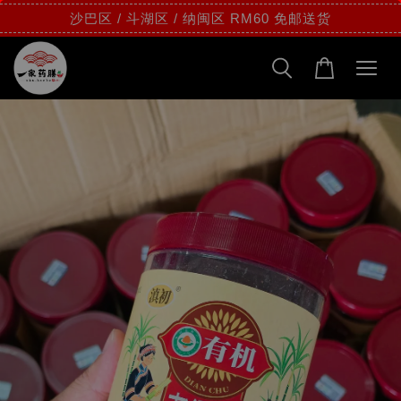
沙巴区 / 斗湖区 / 纳闽区 RM60 免邮送货