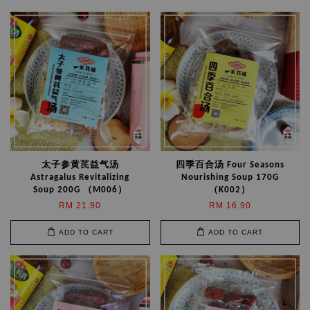
太子参黄芪益气汤
四季百合汤 Four Seasons
Astragalus Revitalizing
Nourishing Soup 170G
Soup 200G （M006）
（K002）
RM 21.90
RM 16.90
ADD TO CART
ADD TO CART