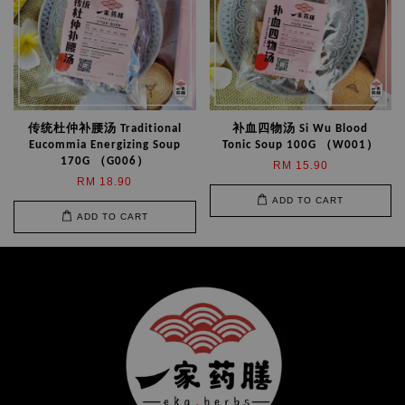
传统杜仲补腰汤 Traditional
补血四物汤 Si Wu Blood
Eucommia Energizing Soup
Tonic Soup 100G （W001）
170G （G006）
RM 15.90
RM 18.90
ADD TO CART
ADD TO CART