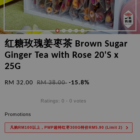
红糖玫瑰姜枣茶 Brown Sugar
Ginger Tea with Rose 20'S x
25G
RM 32.00
RM 38.00
-15.8%
Ratings:
0
-
0
votes
Promotions
凡购RM100以上，PWP超特红枣300G特价RM5.90 (Limit 2)