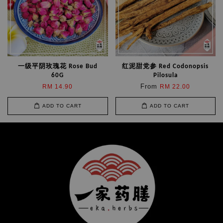
一级平阴玫瑰花 Rose Bud
红泥甜党参 Red Codonopsis
60G
Pilosula
From
RM 14.90
RM 22.00
ADD TO CART
ADD TO CART