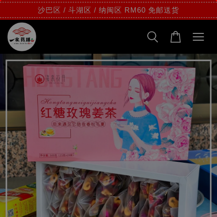
沙巴区 / 斗湖区 / 纳闽区 RM60 免邮送货