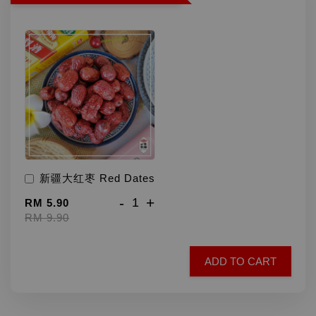
新疆大红枣 Red Dates
-
+
RM 5.90
RM 9.90
ADD TO CART