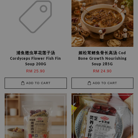
浦鱼翅虫草花莲子汤
姬松茸鳕鱼骨长高汤 Cod
Cordyceps Flower Fish Fin
Bone Growth Nourishing
Soup 200G
Soup 285G
RM 25.90
RM 24.90
ADD TO CART
ADD TO CART