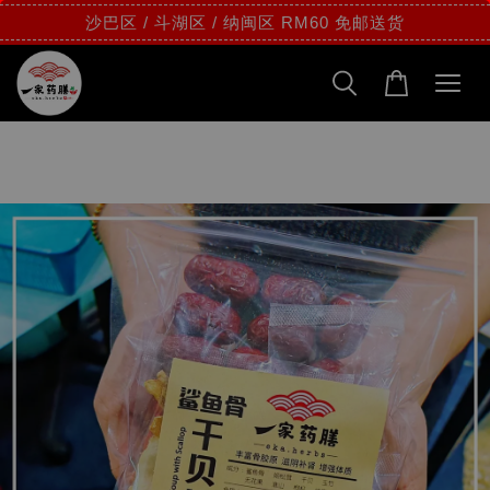
沙巴区 / 斗湖区 / 纳闽区 RM60 免邮送货