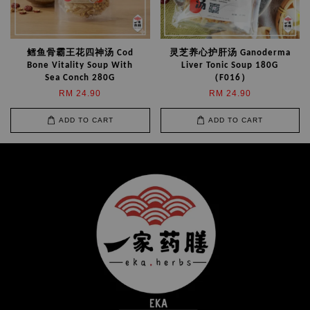
鳕鱼骨霸王花四神汤 Cod
灵芝养心护肝汤 Ganoderma
Bone Vitality Soup With
Liver Tonic Soup 180G
Sea Conch 280G
（F016）
RM 24.90
RM 24.90
ADD TO CART
ADD TO CART