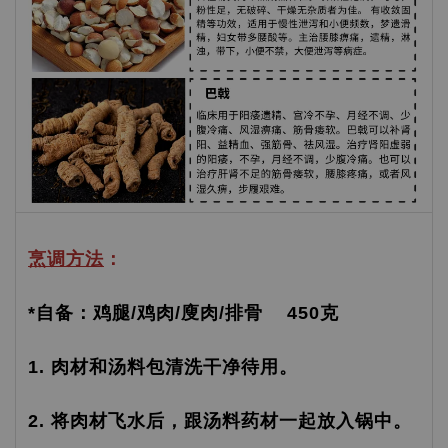
烹调方法
：
*自备：鸡腿/鸡肉/廋肉/排骨 450克
1. 肉材和汤料包清洗干净待用。
2. 将肉材飞水后，跟汤料药材一起放入锅中。