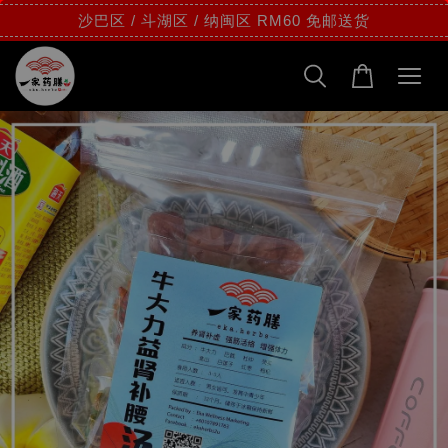
沙巴区 / 斗湖区 / 纳闽区 RM60 免邮送货