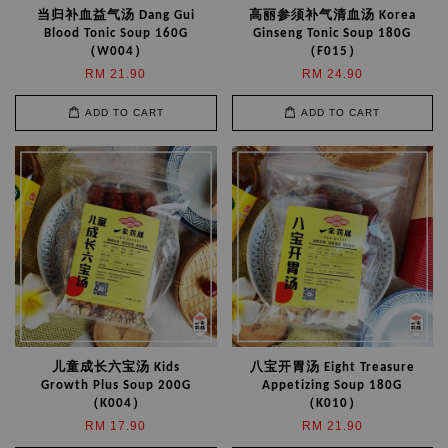
当归补血益气汤 Dang Gui
高丽参须补气清血汤 Korea
Blood Tonic Soup 160G
Ginseng Tonic Soup 180G
（W004）
（F015）
RM 21.90
RM 24.90
ADD TO CART
ADD TO CART
儿童成长六宝汤 Kids
八宝开胃汤 Eight Treasure
Growth Plus Soup 200G
Appetizing Soup 180G
（K004）
（K010）
RM 17.90
RM 21.90