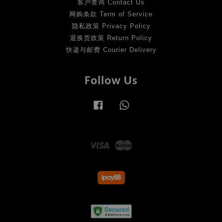
客户查询 Contact Us
网购条款 Term of Service
隐私政策 Privacy Policy
退换货政策 Return Policy
快递与邮费 Courier Delivery
Follow Us
Facebook
Whatsapp
Visa
Master