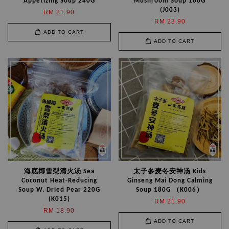
Appetizing Soup 240G
Mushroom Soup 160G
(J003)
RM 21.90
RM 23.90
ADD TO CART
ADD TO CART
海底椰雪梨清火汤 Sea
太子参麦冬安神汤 Kids
Coconut Heat-Reducing
Ginseng Mai Dong Calming
Soup W. Dried Pear 220G
Soup 180G （K006）
(K015)
RM 21.90
RM 18.90
ADD TO CART