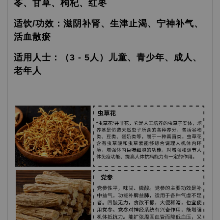
苓、甘草、枸杞、红枣
适饮/功效：滋阴补肾、生津止渴、宁神补气、
活血散瘀
适用人士：（3 - 5人）儿童、青少年、成人、
老年人