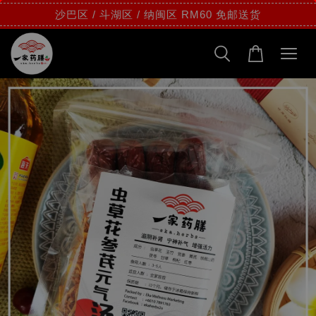
沙巴区 / 斗湖区 / 纳闽区 RM60 免邮送货