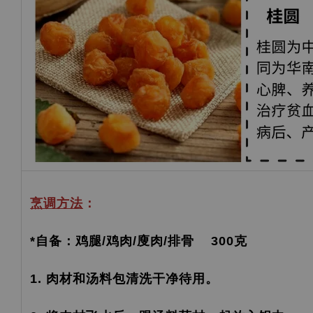
烹调方法
：
*自备：鸡腿/鸡肉/廋肉/排骨 300克
1. 肉材和汤料包清洗干净待用。