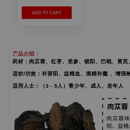
ADD TO CART
产品介绍
：
药材：肉苁蓉、红枣、党参、锁阳、巴戟、黄芪
适饮/功效：补肾阳、益精血、填精补髓 、增
适用人士：（3 - 5人）青少年、成人、老年人