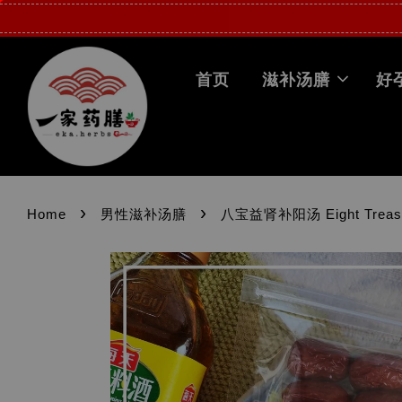
首页
滋补汤膳
好
›
›
Home
男性滋补汤膳
八宝益肾补阳汤 Eight Treasur