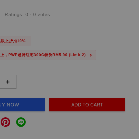
Ratings:
0
-
0
votes
6包以上折扣10%
上，PWP超特红枣300G特价RM5.90 (Limit 2)
+
UY NOW
ADD TO CART