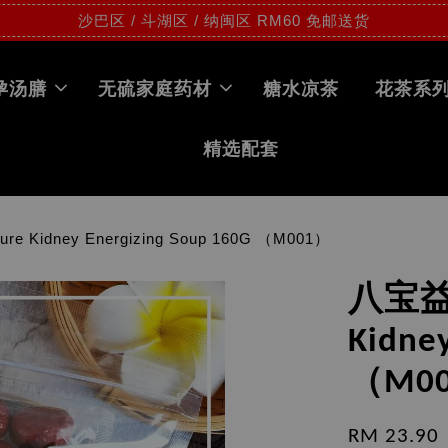
沙巴区 / 斗湖区 / 纳闽区 RM60 免邮送货
孕汤膳
无硫家庭药材
糖水凉茶
花茶系
精选配套
e Kidney Energizing Soup 160G （M001）
八宝益肾
Kidne
（M0
RM 23.90