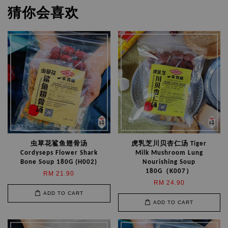
猜你会喜欢
虫草花鲨鱼翅骨汤
虎乳芝川贝杏仁汤 Tiger
Cordyseps Flower Shark
Milk Mushroom Lung
Bone Soup 180G (H002)
Nourishing Soup
180G（K007）
RM 21.90
RM 24.90
ADD TO CART
ADD TO CART