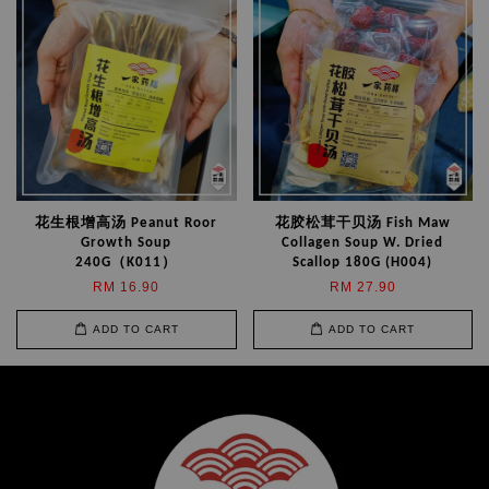
花生根增高汤 Peanut Roor
花胶松茸干贝汤 Fish Maw
Growth Soup
Collagen Soup W. Dried
240G（K011）
Scallop 180G (H004)
RM 16.90
RM 27.90
ADD TO CART
ADD TO CART