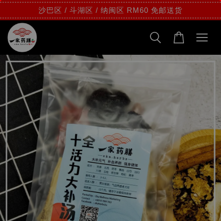
沙巴区 / 斗湖区 / 纳闽区 RM60 免邮送货