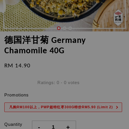
德国洋甘菊 Germany
Chamomile 40G
RM 14.90
Ratings:
0
-
0
votes
Promotions
凡购RM100以上，PWP超特红枣300G特价RM5.90 (Limit 2)
Quantity
-
+