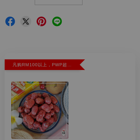
凡购RM100以上，PWP超特红枣300G特价RM5.90 (Limit 2)