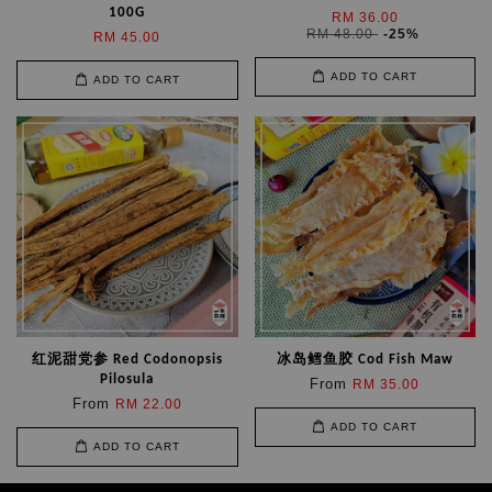
100G
RM 36.00
RM 48.00
-25%
RM 45.00
ADD TO CART
ADD TO CART
红泥甜党参 Red Codonopsis
冰岛鳕鱼胶 Cod Fish Maw
Pilosula
From
RM 35.00
From
RM 22.00
ADD TO CART
ADD TO CART