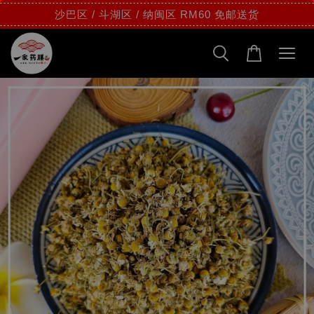
沙巴区 / 斗湖区 / 纳闽区 RM60 免邮送货