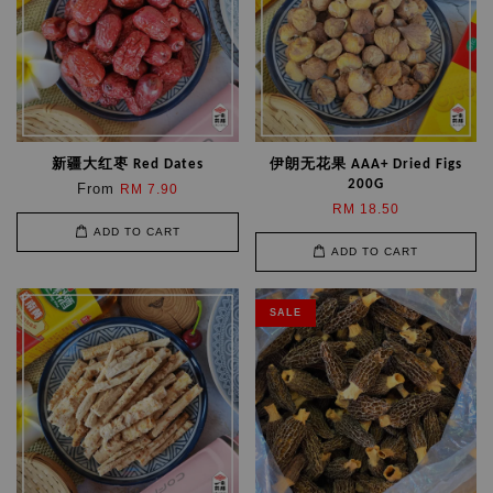
新疆大红枣 Red Dates
伊朗无花果 AAA+ Dried Figs
200G
From
RM 7.90
RM 18.50
ADD TO CART
ADD TO CART
SALE