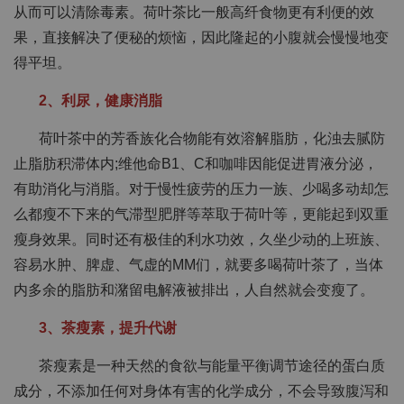
从而可以清除毒素。荷叶茶比一般高纤食物更有利便的效
果，直接解决了便秘的烦恼，因此隆起的小腹就会慢慢地变
得平坦。
2、利尿，健康消脂
荷叶茶中的芳香族化合物能有效溶解脂肪，化浊去腻防
止脂肪积滞体内;维他命B1、C和咖啡因能促进胃液分泌，
有助消化与消脂。对于慢性疲劳的压力一族、少喝多动却怎
么都瘦不下来的气滞型肥胖等萃取于荷叶等，更能起到双重
瘦身效果。同时还有极佳的利水功效，久坐少动的上班族、
容易水肿、脾虚、气虚的MM们，就要多喝荷叶茶了，当体
内多余的脂肪和潴留电解液被排出，人自然就会变瘦了。
3、茶瘦素，提升代谢
茶瘦素是一种天然的食欲与能量平衡调节途径的蛋白质
成分，不添加任何对身体有害的化学成分，不会导致腹泻和