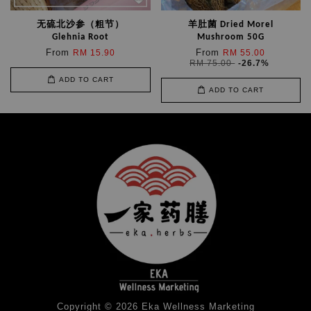
无硫北沙参（粗节）
羊肚菌 Dried Morel
Glehnia Root
Mushroom 50G
From
From
RM 15.90
RM 55.00
RM 75.00
-26.7%
ADD TO CART
ADD TO CART
Copyright © 2026 Eka Wellness Marketing