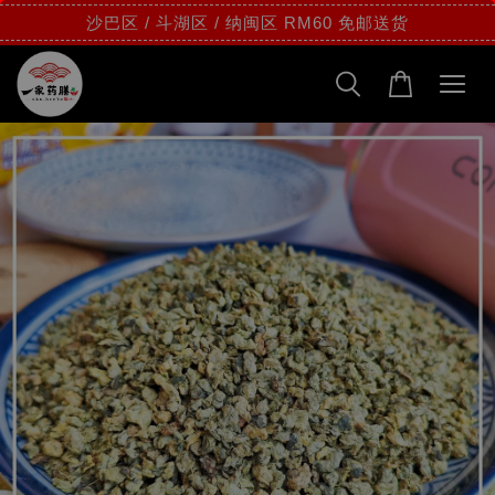
沙巴区 / 斗湖区 / 纳闽区 RM60 免邮送货