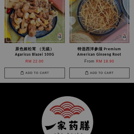
原色姬松茸 （无硫）
特选西洋参须 Premium
Agaricus Blazei 100G
American Ginseng Root
From
RM 22.00
RM 18.90
ADD TO CART
ADD TO CART