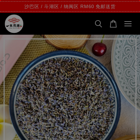
沙巴区 / 斗湖区 / 纳闽区 RM60 免邮送货