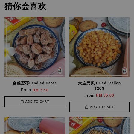
猜你会喜欢
金丝蜜枣Candied Dates
大连元贝 Dried Scallop
120G
From
RM 7.50
From
RM 35.00
ADD TO CART
ADD TO CART