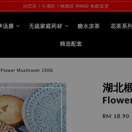
沙巴区 / 斗湖区 / 纳闽区 RM60 免邮送货
孕汤膳
无硫家庭药材
糖水凉茶
花茶系
精选配套
lower Mushroom 150G
湖北椴木
Flowe
RM 18.90