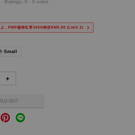
Ratings:
0
-
0
votes
上，PWP超特红枣300G特价RM5.90 (Limit 2)
小 Small
+
OLD OUT