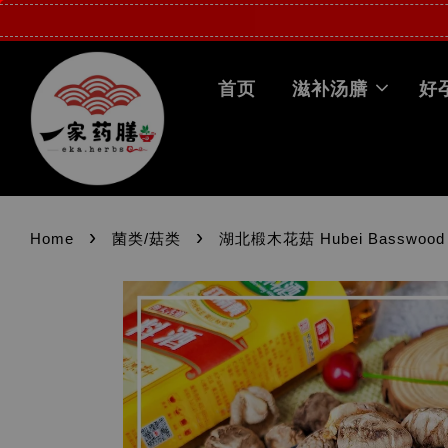
首页
滋补汤膳
好
›
›
Home
菌类/菇类
湖北椴木花菇 Hubei Basswood F