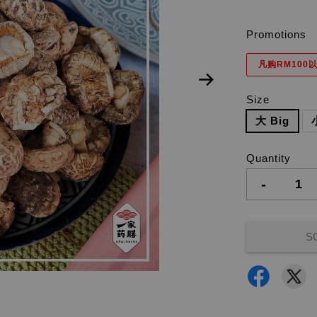
Promotions
凡购RM100以
Size
大 Big
Quantity
-
S