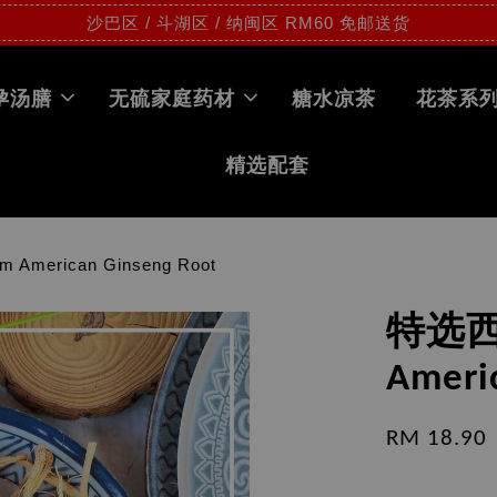
沙巴区 / 斗湖区 / 纳闽区 RM60 免邮送货
孕汤膳
无硫家庭药材
糖水凉茶
花茶系
精选配套
American Ginseng Root
特选西
Ameri
RM 18.90