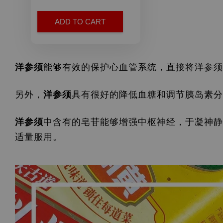
ADD TO CART
洋参
须
能够有效的保护心血管系统，直接将洋参须
另外，
洋参
须
具有很好的降低血糖和调节胰岛素分
洋参
须
中含有的皂苷能够增强中枢神经，于凝神静
适量服用。