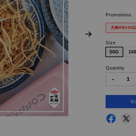
Promotions
凡购RM100以
Size
50G
10
Quantity
-
B