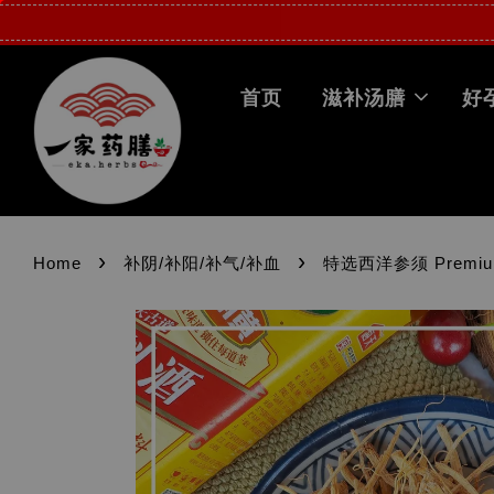
首页
滋补汤膳
好
›
›
Home
补阴/补阳/补气/补血
特选西洋参须 Premium 