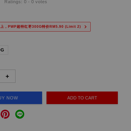
Ratings:
0
-
0
votes
上，PWP超特红枣300G特价RM5.90 (Limit 2)
0G
+
UY NOW
ADD TO CART