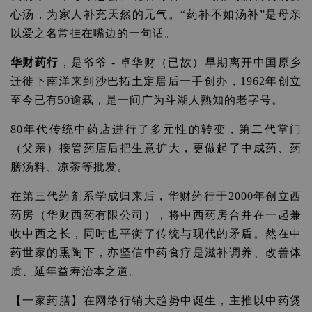
心汤，为家人补充天然的元气。“药补不如汤补”是母亲
以爱之名常挂在嘴边的一句话。
华财药行
，是爷爷 - 卓华财（已故）早期离开中国原乡
迁徙下南洋来到沙巴拓土定居后一手创办，1962年创立
至今已有50逾载，是一间广为斗湖人熟知的老字号。
80年代传统中药店进行了多元性的转变，第二代掌门
（父亲）接管药店后把生意扩大，更做起了中成药、药
膳汤料、凉茶等批发。
在第三代药剂系学成归来后，华财药行于2000年创立西
药房（华财西药有限公司），将中西药房合并在一起兼
收中西之长，同时也平衡了传统与现代的矛盾。然在中
药世家的熏陶下，亦坚信中药食疗是滋补调养、改善体
质、延年益寿治本之道。
【一家药膳】在网络行销大趋势中诞生，主推以中药煲