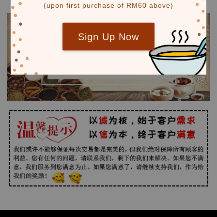
(upon first purchase of RM60 above)
Sign Up Now