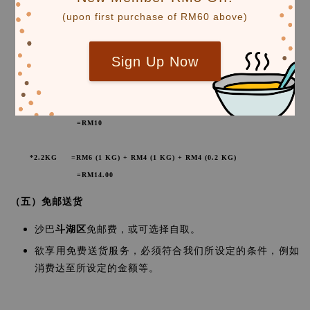
(upon first purchase of RM60 above)
< 1KG
RM6.00
每增加 1KG
RM4.00
Sign Up Now
计算参考：
*1.8KG =RM6（1 KG）+ RM4（0.8 KG）
=RM10
*2.2KG =RM6 (1 KG) + RM4 (1 KG) + RM4 (0.2 KG)
=RM14.00
（五）免邮送货
沙巴
斗湖区
免邮费，或可选择自取。
欲享用免费送货服务
，必须符合我们所设定的条件，例如
消费达至所设定的金额等。