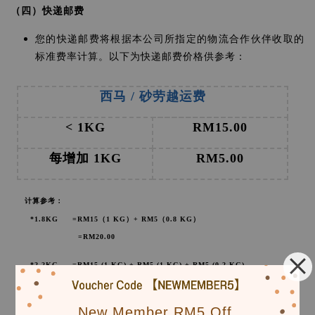
（四）快递邮费
您的快递邮费将根据本公司所指定的物流合作伙伴收取的
标准费率计算。以下为快递邮费价格供参考：
西马 / 砂劳越运费
< 1KG
RM15.00
每增加 1KG
RM5.00
计算参考：
*1.8KG =RM15（1 KG）+ RM5（0.8 KG）
=RM20.00
*2.2KG =RM15 (1 KG) + RM5 (1 KG) + RM5 (0.2 KG)
=RM25.00
New Member RM5 Off.
东马沙巴运费