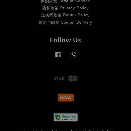
网购条款 Term of Service
隐私政策 Privacy Policy
退换货政策 Return Policy
快递与邮费 Courier Delivery
Follow Us
Facebook
Whatsapp
Visa
Master