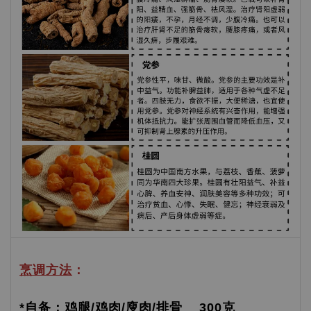
烹调方法
：
*自备：鸡腿/鸡肉/廋肉/排骨 300克