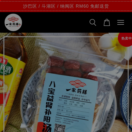
沙巴区 / 斗湖区 / 纳闽区 RM60 免邮送货
热卖中