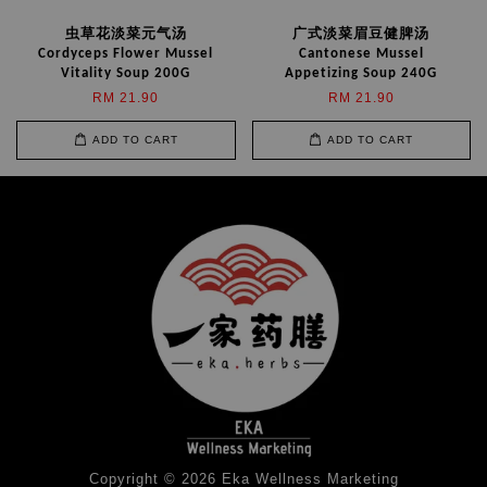
虫草花淡菜元气汤
广式淡菜眉豆健脾汤
Cordyceps Flower Mussel
Cantonese Mussel
Vitality Soup 200G
Appetizing Soup 240G
RM 21.90
RM 21.90
ADD TO CART
ADD TO CART
Copyright © 2026 Eka Wellness Marketing