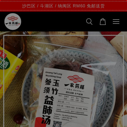
沙巴区 / 斗湖区 / 纳闽区 RM60 免邮送货