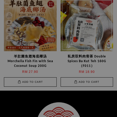
羊肚菌鱼翅海底椰汤
私房双料肉骨茶 Double
Morchella Fish Fin with Sea
Spices Ba Kut Teh 160G
Coconut Soup 200G
（F011）
RM 27.90
RM 18.90
ADD TO CART
ADD TO CART