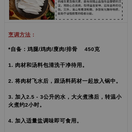
烹调方法
：
*自备：鸡腿/鸡肉/廋肉/排骨 450克
1. 肉材和汤料包清洗干净待用。
2. 将肉材飞水后，跟汤料药材一起放入锅中。
3. 加入2.5 - 3公升的水，大火煮沸后，转温小
火煮约2小时。
4. 加入适量盐调味即可食用。