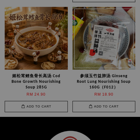
姬松茸鳕鱼骨长高汤 Cod
参须玉竹益肺汤 Ginseng
Bone Growth Nourishing
Root Lung Nourishing Soup
Soup 285G
160G（F012）
RM 24.90
RM 18.90
ADD TO CART
ADD TO CART