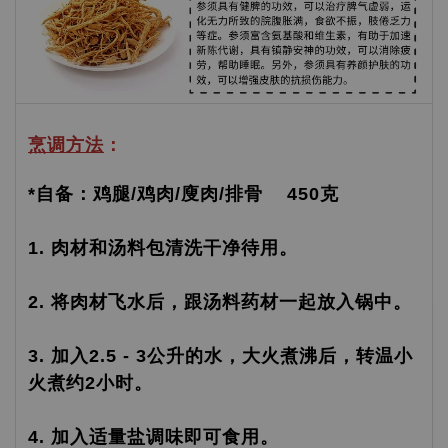
烹调方法
：
*自备：鸡腿/鸡肉/廋肉/排骨 450克
1. 肉材和汤料包清洗干净待用。
2. 将肉材飞水后，跟汤料药材一起放入锅中。
3. 加入2.5 - 3公升的水，大火煮沸后，转温小
火煮约2小时。
4. 加入适量盐调味即可食用。