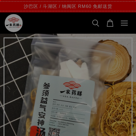
沙巴区 / 斗湖区 / 纳闽区 RM60 免邮送货