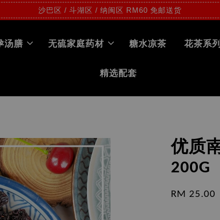
沙巴区 / 斗湖区 / 纳闽区 RM60 免邮送货
孕汤膳
无硫家庭药材
糖水凉茶
花茶系
精选配套
优质南枣
200G
RM 25.00