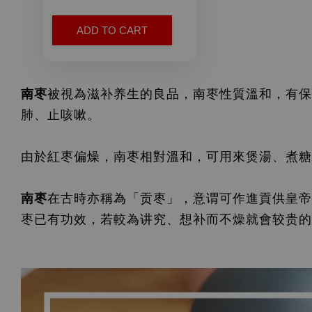
ADD TO CART
南枣
被視為滋补养生的良品
，南
枣
性質溫和，有保
肺、止咳嗽。
由於紅
枣
偏燥，南
枣
相對溫和，可用來煲湯、煮糖
南
枣
在古時亦稱為「贡枣」，意谓可作進貢供皇帝
枣
已有功效，若較為讲究、想补而不燥就會较贵的