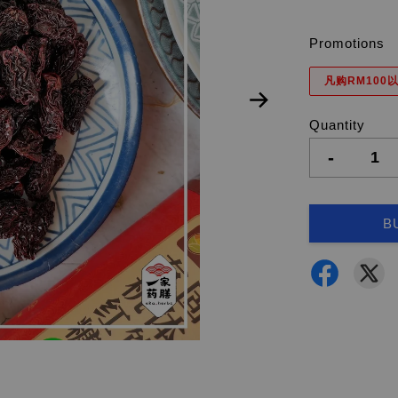
Promotions
凡购RM100以
Quantity
-
B