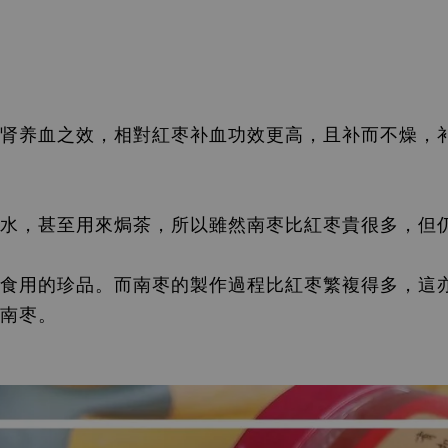
肾养血之效，相對紅
枣补
血功效更高，且补而不燥，
水，甚至用來焗茶，所以雖然南
枣
比紅
枣
貴很多，但
食用的珍品。而南
枣
的製作過程比紅
枣
繁複得多，這
南
枣
。