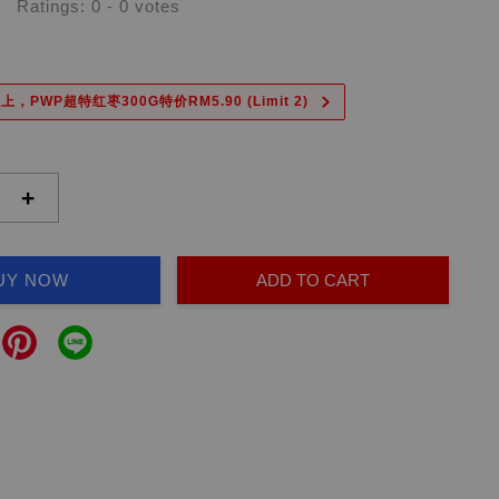
Ratings:
0
-
0
votes
上，PWP超特红枣300G特价RM5.90 (Limit 2)
+
UY NOW
ADD TO CART