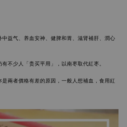
补中益气、养血安神、健脾和胃、滋
肾
補肝、潤心
仍有不少人「贵买平用」，以南
枣
取代紅
枣
。
亦是兩者價格有差的原因，一般人想補血，食用紅