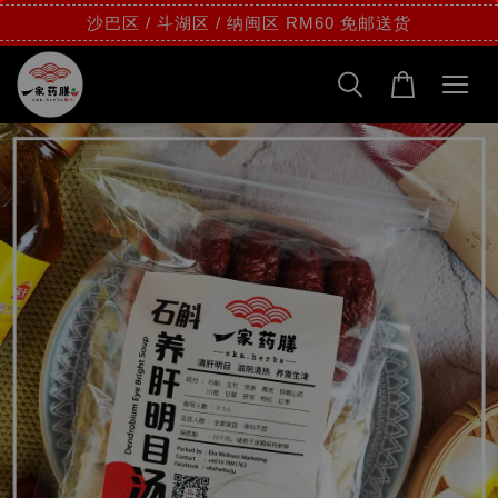
沙巴区 / 斗湖区 / 纳闽区 RM60 免邮送货