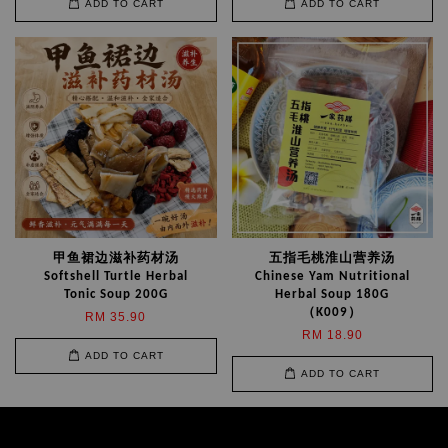
ADD TO CART
ADD TO CART
甲鱼裙边滋补药材汤
五指毛桃淮山营养汤
Softshell Turtle Herbal
Chinese Yam Nutritional
Tonic Soup 200G
Herbal Soup 180G
（K009）
RM 35.90
RM 18.90
ADD TO CART
ADD TO CART