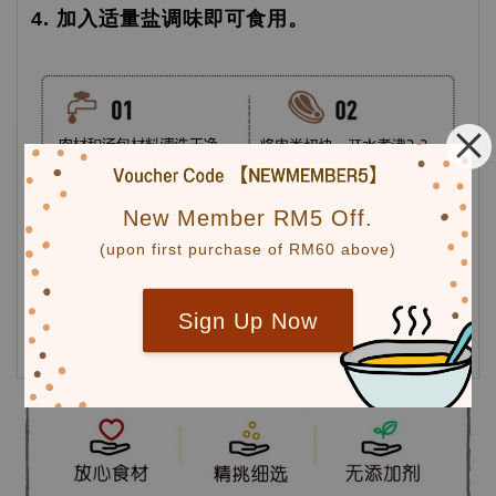
4. 加入适量盐调味即可食用。
New Member RM5 Off.
(upon first purchase of RM60 above)
Sign Up Now