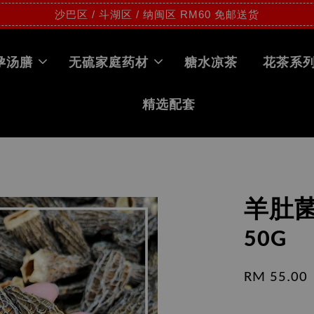
沙巴区 / 斗湖区 / 纳闽区 RM60 免邮送货
孕汤膳
无硫家庭药材
糖水凉茶
花茶系
精选配套
羊肚菌 
50G
RM 55.00