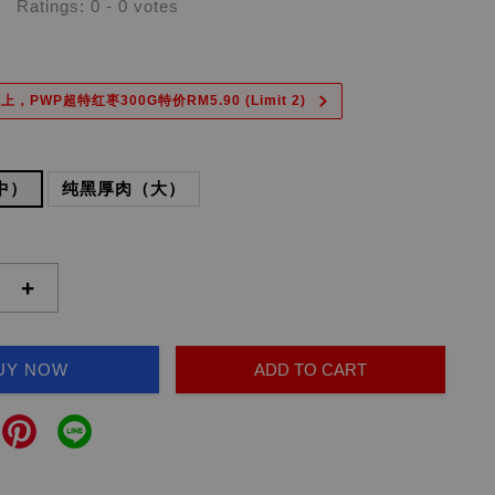
Ratings:
0
-
0
votes
上，PWP超特红枣300G特价RM5.90 (Limit 2)
中）
纯黑厚肉（大）
+
UY NOW
ADD TO CART