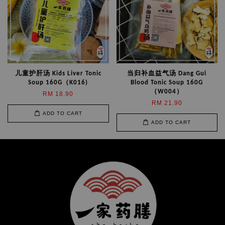
儿童护肝汤 Kids Liver Tonic
当归补血益气汤 Dang Gui
Soup 160G（K016)
Blood Tonic Soup 160G
（W004）
RM 18.90
RM 21.90
ADD TO CART
ADD TO CART