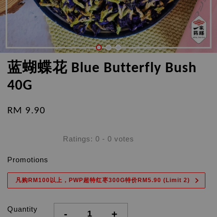
蓝蝴蝶花 Blue Butterfly Bush
40G
RM 9.90
Ratings:
0
-
0
votes
Promotions
凡购RM100以上，PWP超特红枣300G特价RM5.90 (Limit 2)
Quantity
-
+