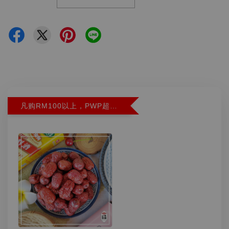
凡购RM100以上，PWP超特红枣300G特价RM5.90 (Limit 2)