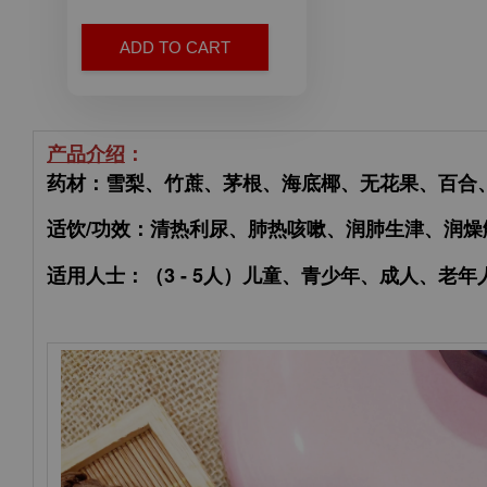
ADD TO CART
产品介绍
：
药材：雪梨、竹蔗、茅根、海底椰、无花果、百合
适饮/功效：清热利尿、肺热咳嗽、润肺生津、润燥
适用人士：（3 - 5人）
儿童、青少年、成人、老年