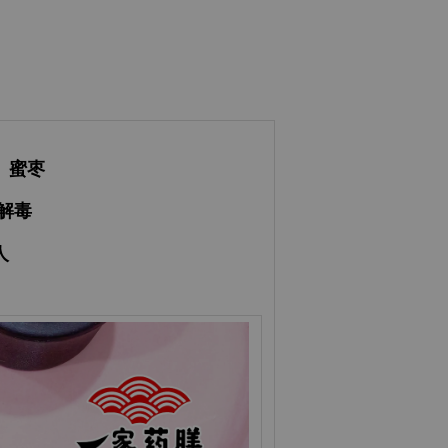
、蜜枣
解毒
人