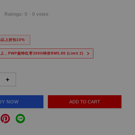
Ratings:
0
-
0
votes
6包以上折扣10%
上，PWP超特红枣300G特价RM5.90 (Limit 2)
+
UY NOW
ADD TO CART