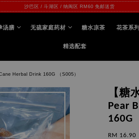
沙巴区 / 斗湖区 / 纳闽区 RM60 免邮送货
孕汤膳
无硫家庭药材
糖水凉茶
花茶系
精选配套
e Herbal Drink 160G （S005）
【糖水
Pear 
160G
RM 16.90