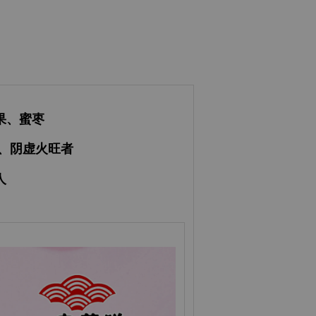
果、蜜枣
、阴虚火旺者
人