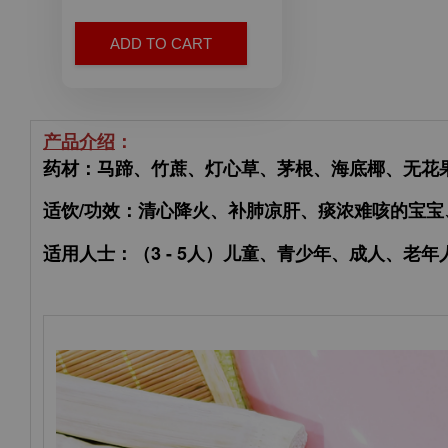
ADD TO CART
产品介绍
：
药材：马蹄、竹蔗、灯心草、茅根、海底椰、无花
适饮/功效：清心降火、补肺凉肝、痰浓难咳的宝宝
适用人士：（3 - 5人）
儿童、青少年、成人、老年