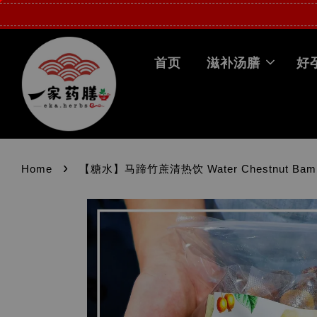
首页
滋补汤膳
好
›
Home
【糖水】马蹄竹蔗清热饮 Water Chestnut Bamboo 