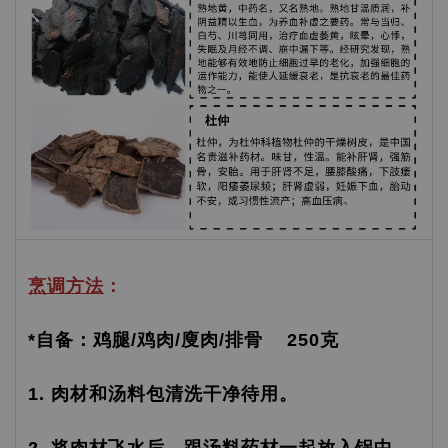
烹调方法
：
*自备：鸡腿/鸡肉/廋肉/排骨 250克
1. 肉材和汤料包清洗干净待用。