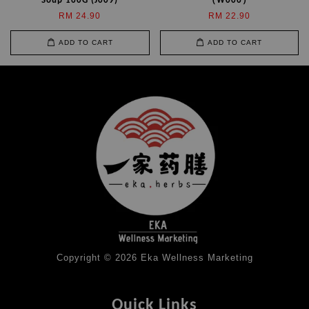
Soup 160G (J009)
（W006）
RM 24.90
RM 22.90
ADD TO CART
ADD TO CART
Copyright © 2026 Eka Wellness Marketing
Quick Links