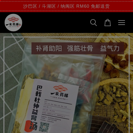
沙巴区 / 斗湖区 / 纳闽区 RM60 免邮送货