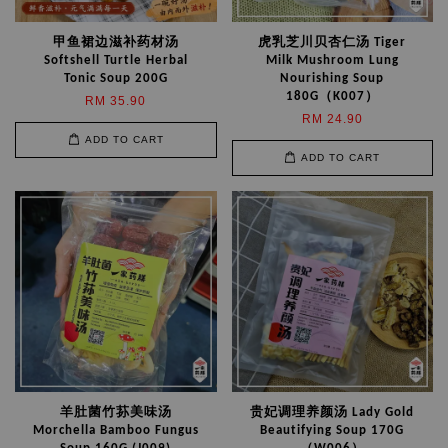
甲鱼裙边滋补药材汤
虎乳芝川贝杏仁汤 Tiger
Softshell Turtle Herbal
Milk Mushroom Lung
Tonic Soup 200G
Nourishing Soup
180G（K007）
RM 35.90
RM 24.90
ADD TO CART
ADD TO CART
羊肚菌竹荪美味汤
贵妃调理养颜汤 Lady Gold
Morchella Bamboo Fungus
Beautifying Soup 170G