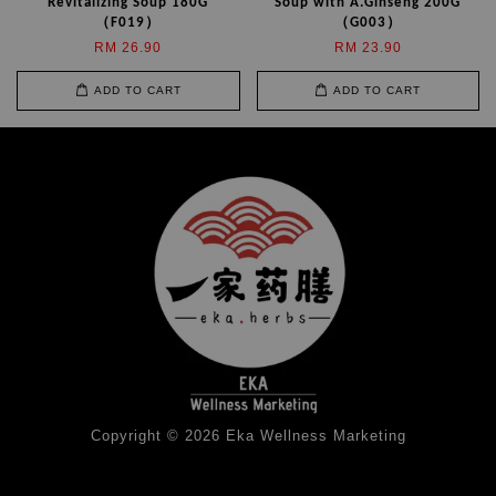
Revitalizing Soup 180G
Soup with A.Ginseng 200G
（F019）
（G003）
RM 26.90
RM 23.90
ADD TO CART
ADD TO CART
Copyright © 2026 Eka Wellness Marketing