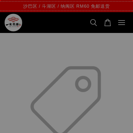
沙巴区 / 斗湖区 / 纳闽区 RM60 免邮送货