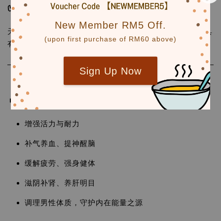
✅
甜菊叶
New Member RM5 Off.
天然甘味来源，无糖但有甜感，协助平衡茶饮口感，同时具
(upon first purchase of RM60 above)
有轻微降糖、降压的辅助作用。
Sign Up Now
🔥
综合功效：
增强活力与耐力
补气养血、提神醒脑
缓解疲劳、强身健体
滋阴补肾、养肝明目
调理男性体质，守护内在能量之源