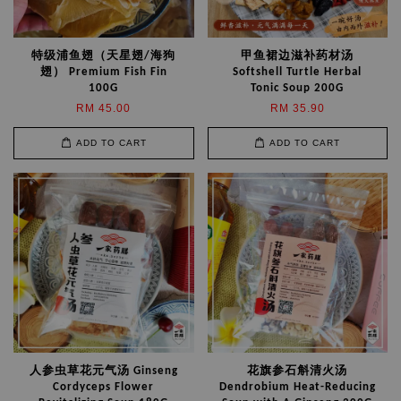
特级浦鱼翅（天星翅/海狗
甲鱼裙边滋补药材汤
翅） Premium Fish Fin
Softshell Turtle Herbal
100G
Tonic Soup 200G
RM 45.00
RM 35.90
ADD TO CART
ADD TO CART
人参虫草花元气汤 Ginseng
花旗参石斛清火汤
Cordyceps Flower
Dendrobium Heat-Reducing